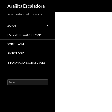
Search
Arañita Escaladora
Skip
Reseñas/topos de escalada
to
ZONAS
content
LAS VÍAS EN GOOGLE MAPS
SOBRE LA WEB
SIMBOLOGÍA
INFORMACIÓN SOBRE VIAJES
Search
for: