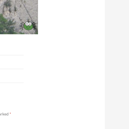
marked
*