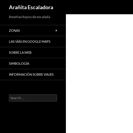
Search
Arañita Escaladora
Skip
Reseñas/topos de escalada
to
ZONAS
content
LAS VÍAS EN GOOGLE MAPS
SOBRE LA WEB
SIMBOLOGÍA
INFORMACIÓN SOBRE VIAJES
Search
for: