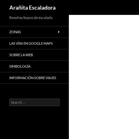
Search
Arañita Escaladora
Skip
Reseñas/topos de escalada
to
ZONAS
content
LAS VÍAS EN GOOGLE MAPS
SOBRE LA WEB
SIMBOLOGÍA
INFORMACIÓN SOBRE VIAJES
Search
for: