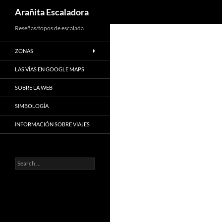
Search
Arañita Escaladora
Skip
Reseñas/topos de escalada
to
ZONAS
content
LAS VÍAS EN GOOGLE MAPS
SOBRE LA WEB
SIMBOLOGÍA
INFORMACIÓN SOBRE VIAJES
Search
for: