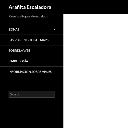
Search
Arañita Escaladora
Skip
Reseñas/topos de escalada
to
ZONAS
content
LAS VÍAS EN GOOGLE MAPS
SOBRE LA WEB
SIMBOLOGÍA
INFORMACIÓN SOBRE VIAJES
Search
for: