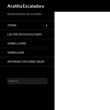
Search
Arañita Escaladora
Skip
Reseñas/topos de escalada
to
ZONAS
content
LAS VÍAS EN GOOGLE MAPS
SOBRE LA WEB
SIMBOLOGÍA
INFORMACIÓN SOBRE VIAJES
Search
for: