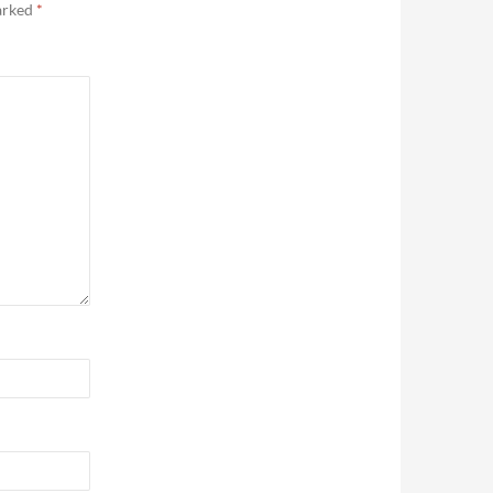
marked
*