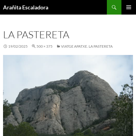
Skip
Search
Arañita Escaladora
to
PRIMAR
content
MENU
LA PASTERETA
19/02/2025
500 × 375
VIATGE APATXE. LA PASTERETA