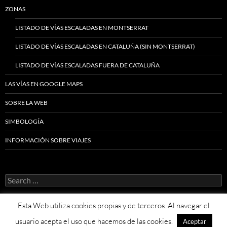
ZONAS
LISTADO DE VÍAS ESCALADAS EN MONTSERRAT
LISTADO DE VÍAS ESCALADAS EN CATALUÑA (SIN MONTSERRAT)
LISTADO DE VÍAS ESCALADAS FUERA DE CATALUÑA
LAS VÍAS EN GOOGLE MAPS
SOBRE LA WEB
SIMBOLOGÍA
INFORMACIÓN SOBRE VIAJES
Search
for:
Esta Web utiliza cookies propias y de terceros. Al navegar el
usuario acepta el uso que hacemos de las cookies.
Aceptar
Proudly powered by WordPress