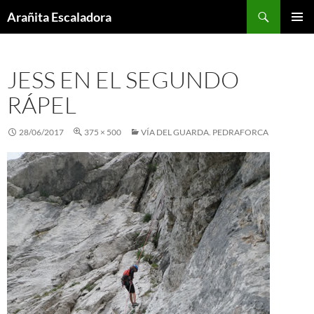
Skip
Search
Arañita Escaladora
to
PRIMAR
content
MENU
JESS EN EL SEGUNDO
RÁPEL
28/06/2017
375 × 500
VÍA DEL GUARDA. PEDRAFORCA