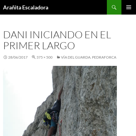
Skip
Search
Arañita Escaladora
to
PRIMAR
content
MENU
DANI INICIANDO EN EL
PRIMER LARGO
28/06/2017
375 × 500
VÍA DEL GUARDA. PEDRAFORCA