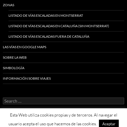
ZONAS
LISTADO DE VÍAS ESCALADAS EN MONTSERRAT
LISTADO DE VÍAS ESCALADAS EN CATALUÑA (SIN MONTSERRAT)
LISTADO DE VÍAS ESCALADAS FUERA DE CATALUÑA
LAS VÍAS EN GOOGLE MAPS
SOBRE LA WEB
SIMBOLOGÍA
INFORMACIÓN SOBRE VIAJES
Search
for:
Esta Web utiliza cookies propias y de terceros. Al navegar el
usuario acepta el uso que hacemos de las cookies.
Aceptar
Proudly powered by WordPress