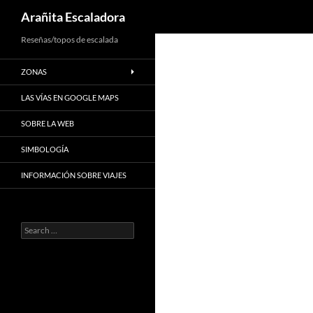
Search
Arañita Escaladora
Skip
Reseñas/topos de escalada
to
ZONAS
content
LAS VÍAS EN GOOGLE MAPS
SOBRE LA WEB
SIMBOLOGÍA
INFORMACIÓN SOBRE VIAJES
Search
for: