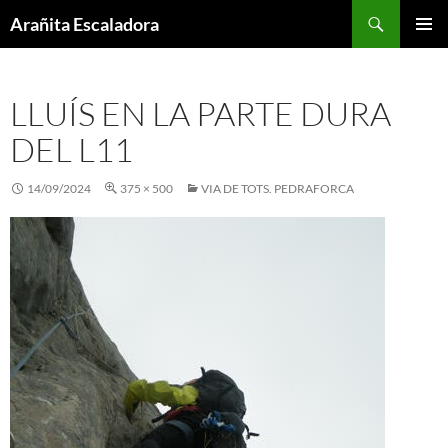
Skip
Search
Arañita Escaladora
to
PRIMAR
content
MENU
LLUÍS EN LA PARTE DURA
DEL L11
14/09/2024
375 × 500
VIA DE TOTS. PEDRAFORCA