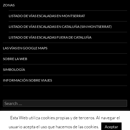
ZONAS
LISTADO DE VÍAS ESCALADAS EN MONTSERRAT
LISTADO DE VÍAS ESCALADAS EN CATALUÑA (SIN MONTSERRAT)
LISTADO DE VÍAS ESCALADAS FUERA DE CATALUÑA
LAS VÍAS EN GOOGLE MAPS
SOBRE LA WEB
SIMBOLOGÍA
INFORMACIÓN SOBRE VIAJES
Search
for:
Esta Web utiliza cookies propias y de terceros. Al navegar el
usuario acepta el uso que hacemos de las cookies.
Aceptar
Proudly powered by WordPress