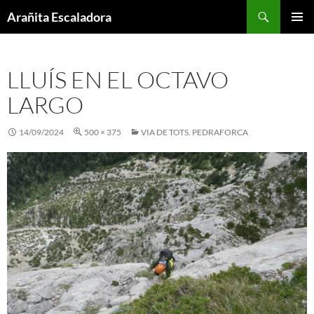
Skip
Search
Arañita Escaladora
to
PRIMAR
content
MENU
LLUÍS EN EL OCTAVO
LARGO
14/09/2024
500 × 375
VIA DE TOTS. PEDRAFORCA