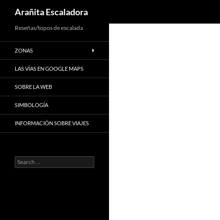
Search
Arañita Escaladora
Skip
Reseñas/topos de escalada
to
ZONAS
content
LAS VÍAS EN GOOGLE MAPS
SOBRE LA WEB
SIMBOLOGÍA
INFORMACIÓN SOBRE VIAJES
Search
for: