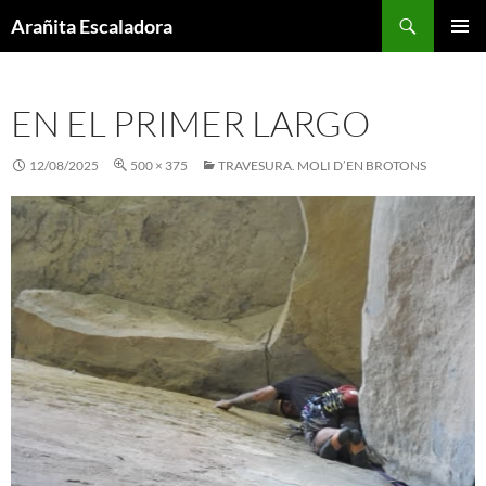
Skip
Search
Arañita Escaladora
to
PRIMAR
content
MENU
EN EL PRIMER LARGO
12/08/2025
500 × 375
TRAVESURA. MOLI D’EN BROTONS