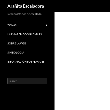
Search
Arañita Escaladora
Skip
Reseñas/topos de escalada
to
ZONAS
content
LAS VÍAS EN GOOGLE MAPS
SOBRE LA WEB
SIMBOLOGÍA
INFORMACIÓN SOBRE VIAJES
Search
for: