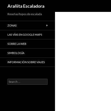
Search
Arañita Escaladora
Skip
Reseñas/topos de escalada
to
ZONAS
content
LAS VÍAS EN GOOGLE MAPS
SOBRE LA WEB
SIMBOLOGÍA
INFORMACIÓN SOBRE VIAJES
Search
for: