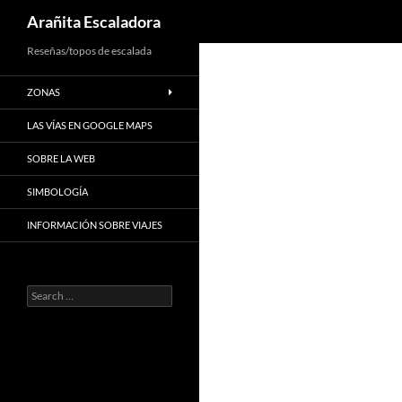
Search
Arañita Escaladora
Skip
Reseñas/topos de escalada
to
ZONAS
content
LAS VÍAS EN GOOGLE MAPS
SOBRE LA WEB
SIMBOLOGÍA
INFORMACIÓN SOBRE VIAJES
Search
for: