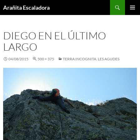
Skip
Search
Arañita Escaladora
to
PRIMAR
content
MENU
DIEGO EN EL ÚLTIMO
LARGO
04/08/2015
500 × 375
TERRA INCOGNITA. LES AGUDES