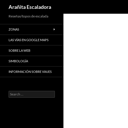
Search
Arañita Escaladora
Skip
Reseñas/topos de escalada
to
ZONAS
content
LAS VÍAS EN GOOGLE MAPS
SOBRE LA WEB
SIMBOLOGÍA
INFORMACIÓN SOBRE VIAJES
Search
for: