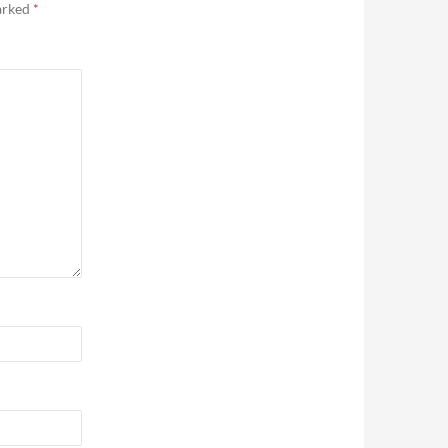
marked
*