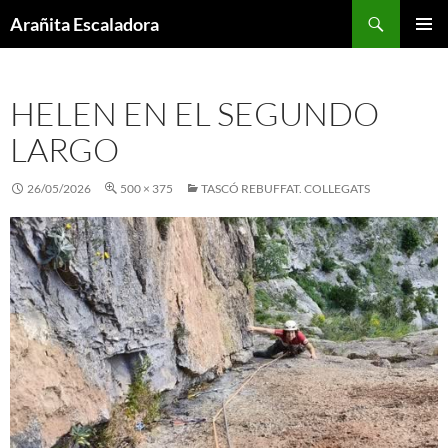
Skip
Search
Arañita Escaladora
to
PRIMAR
content
MENU
HELEN EN EL SEGUNDO
LARGO
26/05/2026
500 × 375
TASCÓ REBUFFAT. COLLEGATS