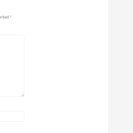
marked
*