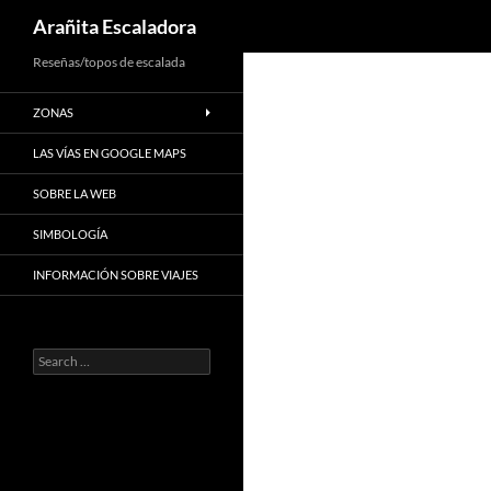
Search
Arañita Escaladora
Skip
Reseñas/topos de escalada
to
ZONAS
content
LAS VÍAS EN GOOGLE MAPS
SOBRE LA WEB
SIMBOLOGÍA
INFORMACIÓN SOBRE VIAJES
Search
for: