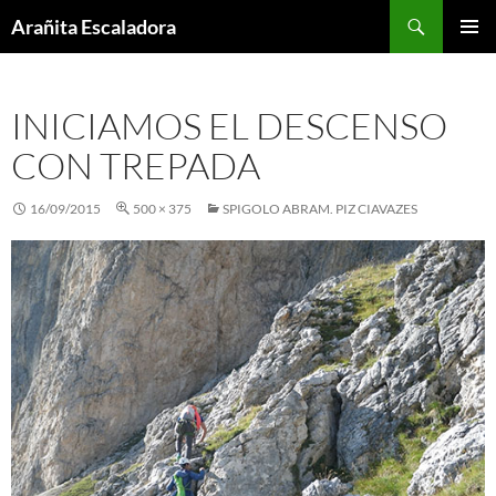
Skip
Search
Arañita Escaladora
to
PRIMAR
content
MENU
INICIAMOS EL DESCENSO
CON TREPADA
16/09/2015
500 × 375
SPIGOLO ABRAM. PIZ CIAVAZES