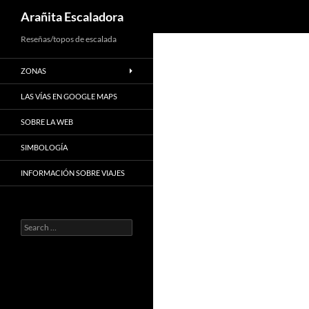
Search
Arañita Escaladora
Skip
Reseñas/topos de escalada
to
ZONAS
content
LAS VÍAS EN GOOGLE MAPS
SOBRE LA WEB
SIMBOLOGÍA
INFORMACIÓN SOBRE VIAJES
Search
for: