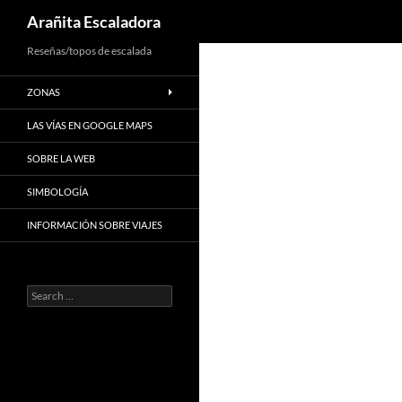
Search
Arañita Escaladora
Skip
Reseñas/topos de escalada
to
ZONAS
content
LAS VÍAS EN GOOGLE MAPS
SOBRE LA WEB
SIMBOLOGÍA
INFORMACIÓN SOBRE VIAJES
Search
for: