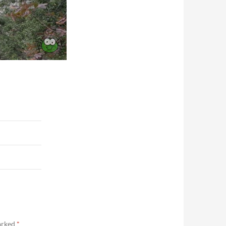
marked
*