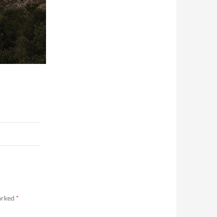
marked
*