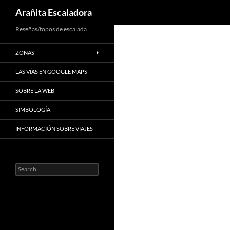
Search
Arañita Escaladora
Skip
Reseñas/topos de escalada
to
ZONAS
content
LAS VÍAS EN GOOGLE MAPS
SOBRE LA WEB
SIMBOLOGÍA
INFORMACIÓN SOBRE VIAJES
Search
for: