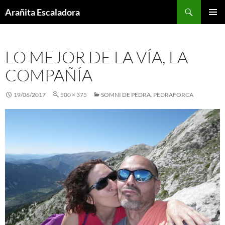
Skip
Search
Arañita Escaladora
to
PRIMAR
content
MENU
LO MEJOR DE LA VÍA, LA
COMPAÑÍA
19/06/2017
500 × 375
SOMNI DE PEDRA. PEDRAFORCA