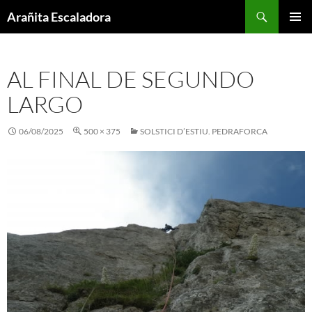
Skip
Search
Arañita Escaladora
to
PRIMAR
content
MENU
AL FINAL DE SEGUNDO
LARGO
06/08/2025
500 × 375
SOLSTICI D’ESTIU. PEDRAFORCA