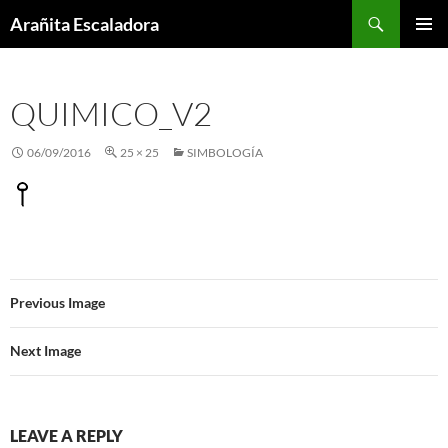
Skip
Search
Arañita Escaladora
to
PRIMAR
content
MENU
QUIMICO_V2
06/09/2016
25 × 25
SIMBOLOGÍA
Previous Image
Next Image
LEAVE A REPLY