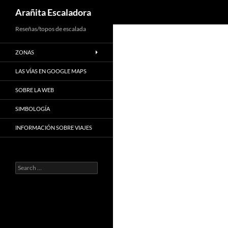
Search
Arañita Escaladora
Skip
Reseñas/topos de escalada
to
ZONAS
content
LAS VÍAS EN GOOGLE MAPS
SOBRE LA WEB
SIMBOLOGÍA
INFORMACIÓN SOBRE VIAJES
Search
for: