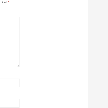
marked
*