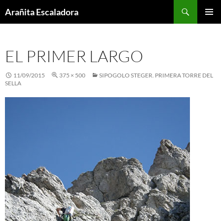
Skip
Search
Arañita Escaladora
to
PRIMAR
content
MENU
EL PRIMER LARGO
11/09/2015
375 × 500
SIPOGOLO STEGER. PRIMERA TORRE DEL
SELLA