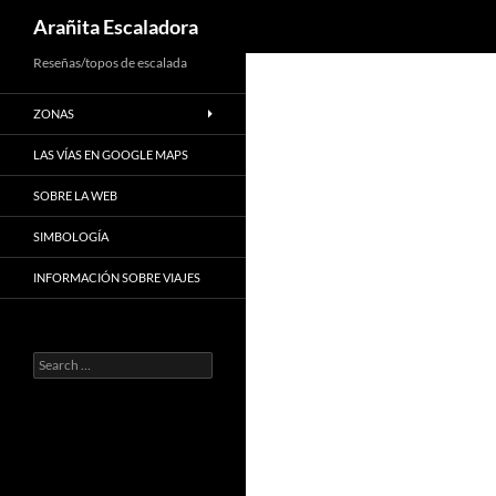
Search
Arañita Escaladora
Skip
Reseñas/topos de escalada
to
ZONAS
content
LAS VÍAS EN GOOGLE MAPS
SOBRE LA WEB
SIMBOLOGÍA
INFORMACIÓN SOBRE VIAJES
Search
for: