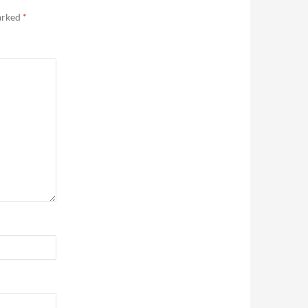
marked
*