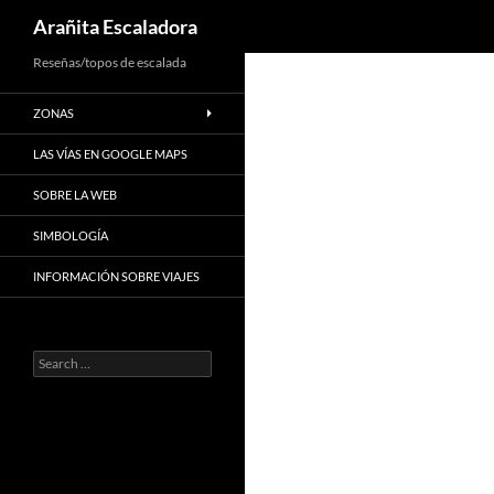
Search
Arañita Escaladora
Skip
Reseñas/topos de escalada
to
ZONAS
content
LAS VÍAS EN GOOGLE MAPS
SOBRE LA WEB
SIMBOLOGÍA
INFORMACIÓN SOBRE VIAJES
Search
for: