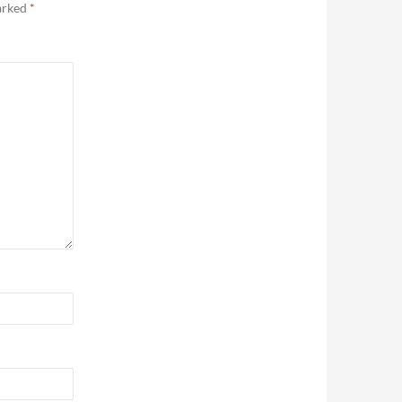
marked
*