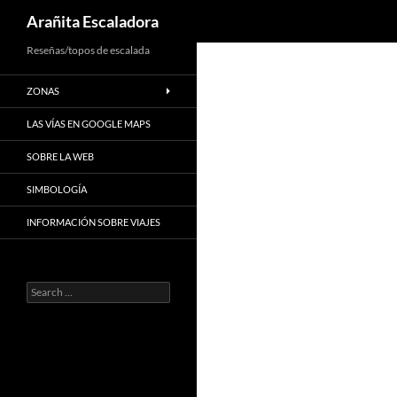
Search
Arañita Escaladora
Skip
Reseñas/topos de escalada
to
ZONAS
content
LAS VÍAS EN GOOGLE MAPS
SOBRE LA WEB
SIMBOLOGÍA
INFORMACIÓN SOBRE VIAJES
Search
for: