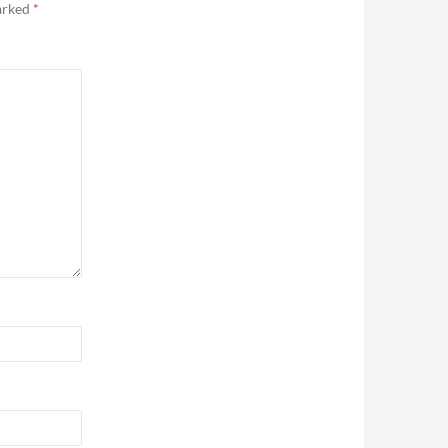
marked
*