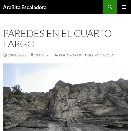
Skip
Search
Arañita Escaladora
to
PRIMAR
content
MENU
PAREDES EN EL CUARTO
LARGO
19/08/2022
500 × 375
ROCA POR UN TUBO. PANTICOSA