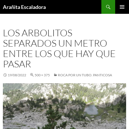
Skip
Search
Arañita Escaladora
to
PRIMAR
content
MENU
LOS ARBOLITOS
SEPARADOS UN METRO
ENTRE LOS QUE HAY QUE
PASAR
19/08/2022
500 × 375
ROCA POR UN TUBO. PANTICOSA