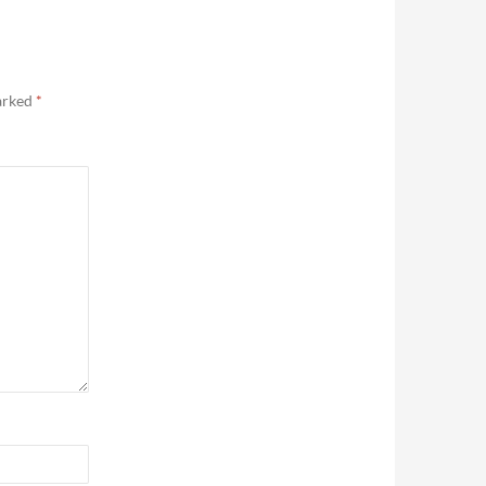
marked
*