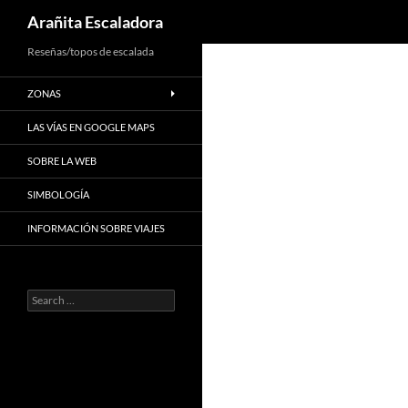
Search
Arañita Escaladora
Skip
Reseñas/topos de escalada
to
ZONAS
content
LAS VÍAS EN GOOGLE MAPS
SOBRE LA WEB
SIMBOLOGÍA
INFORMACIÓN SOBRE VIAJES
Search
for: