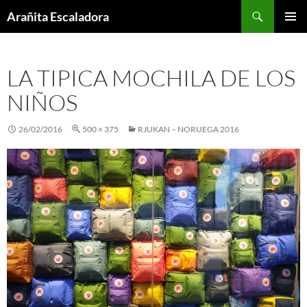
Skip
Search
Arañita Escaladora
to
PRIMAR
content
MENU
LA TIPICA MOCHILA DE LOS
NIÑOS
26/02/2016
500 × 375
RJUKAN – NORUEGA 2016