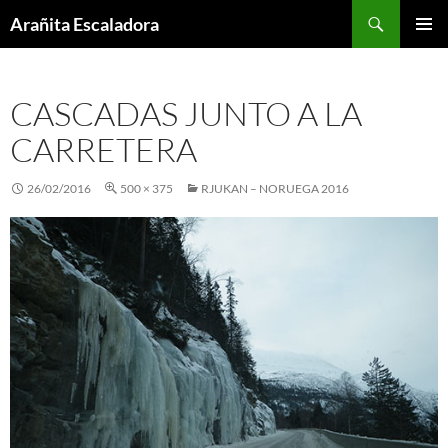
Skip
Search
Arañita Escaladora
to
PRIMAR
content
MENU
CASCADAS JUNTO A LA
CARRETERA
26/02/2016
500 × 375
RJUKAN – NORUEGA 2016