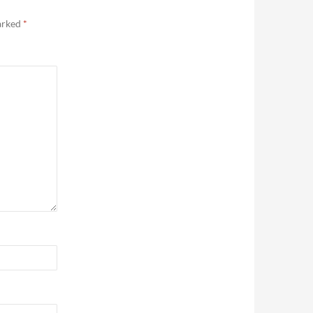
marked
*