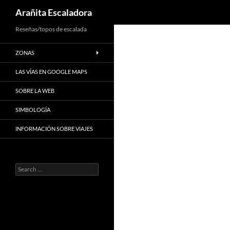
Search
Arañita Escaladora
Skip
Reseñas/topos de escalada
to
ZONAS
content
LAS VÍAS EN GOOGLE MAPS
SOBRE LA WEB
SIMBOLOGÍA
INFORMACIÓN SOBRE VIAJES
Search
for: