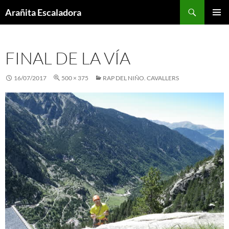
Skip
Search
Arañita Escaladora
to
PRIMAR
content
MENU
FINAL DE LA VÍA
16/07/2017
500 × 375
RAP DEL NIÑO. CAVALLERS