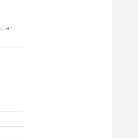
marked
*