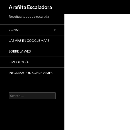
Search
Arañita Escaladora
Skip
Reseñas/topos de escalada
to
ZONAS
content
LAS VÍAS EN GOOGLE MAPS
SOBRE LA WEB
SIMBOLOGÍA
INFORMACIÓN SOBRE VIAJES
Search
for: