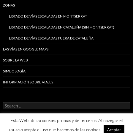
ZONAS
LISTADO DE VÍAS ESCALADAS EN MONTSERRAT
LISTADO DE VÍAS ESCALADAS EN CATALUÑA (SIN MONTSERRAT)
LISTADO DE VÍAS ESCALADAS FUERA DE CATALUÑA
LAS VÍAS EN GOOGLE MAPS
SOBRE LA WEB
SIMBOLOGÍA
INFORMACIÓN SOBRE VIAJES
Search
for:
Esta Web utiliza cookies propias y de terceros. Al navegar el
usuario acepta el uso que hacemos de las cookies.
Aceptar
Proudly powered by WordPress