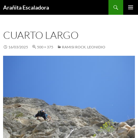
Skip
Search
Arañita Escaladora
to
PRIMAR
content
MENU
CUARTO LARGO
16/03/2025
500 × 375
RAMISI ROCK. LEONIDIO