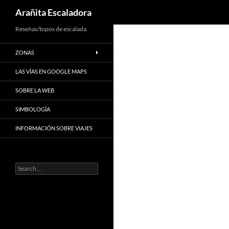
Search
Arañita Escaladora
Skip
Reseñas/topos de escalada
to
ZONAS
content
LAS VÍAS EN GOOGLE MAPS
SOBRE LA WEB
SIMBOLOGÍA
INFORMACIÓN SOBRE VIAJES
Search
for: