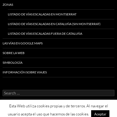
ZONAS
LISTADO DE VÍAS ESCALADAS EN MONTSERRAT
LISTADO DE VÍAS ESCALADAS EN CATALUÑA (SIN MONTSERRAT)
LISTADO DE VÍAS ESCALADAS FUERA DE CATALUÑA
LAS VÍAS EN GOOGLE MAPS
SOBRE LA WEB
SIMBOLOGÍA
INFORMACIÓN SOBRE VIAJES
Search
for:
Esta Web utiliza cookies propias y de terceros. Al navegar el
usuario acepta el uso que hacemos de las cookies.
Aceptar
Proudly powered by WordPress