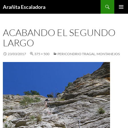
Skip
Search
Arañita Escaladora
to
PRIMAR
content
MENU
ACABANDO EL SEGUNDO
LARGO
23/03/2017
375 × 500
PERICONDRIO TRAGAL. MONTANEJOS