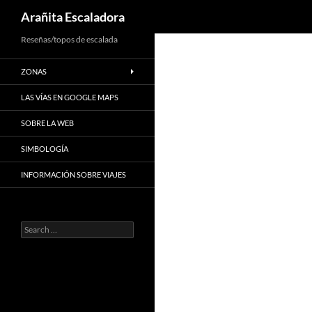
Search
Arañita Escaladora
Skip
Reseñas/topos de escalada
to
ZONAS
content
LAS VÍAS EN GOOGLE MAPS
SOBRE LA WEB
SIMBOLOGÍA
INFORMACIÓN SOBRE VIAJES
Search
for: