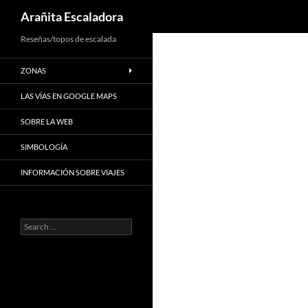
Search
Arañita Escaladora
Skip
Reseñas/topos de escalada
to
ZONAS
content
LAS VÍAS EN GOOGLE MAPS
SOBRE LA WEB
SIMBOLOGÍA
INFORMACIÓN SOBRE VIAJES
Search
for: