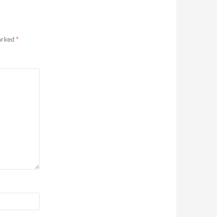
marked
*