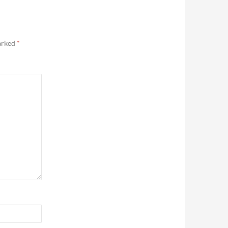
marked
*