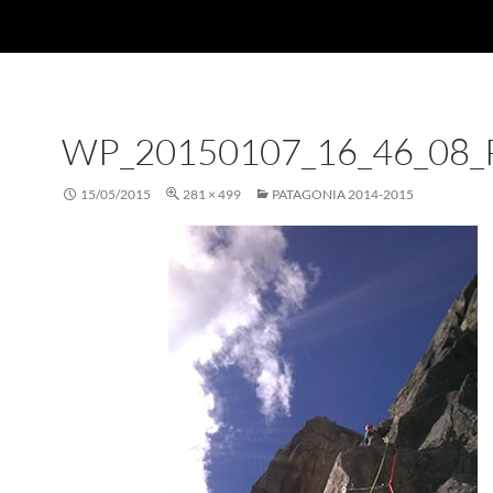
WP_20150107_16_46_08
15/05/2015
281 × 499
PATAGONIA 2014-2015