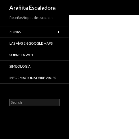
Search
Arañita Escaladora
Skip
Reseñas/topos de escalada
to
ZONAS
content
LAS VÍAS EN GOOGLE MAPS
SOBRE LA WEB
SIMBOLOGÍA
INFORMACIÓN SOBRE VIAJES
Search
for: