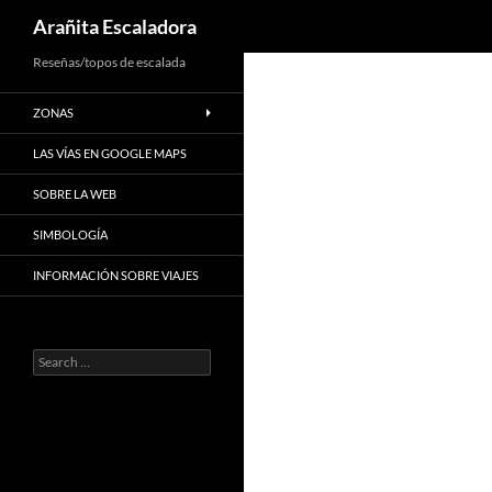
Search
Arañita Escaladora
Skip
Reseñas/topos de escalada
to
ZONAS
content
LAS VÍAS EN GOOGLE MAPS
SOBRE LA WEB
SIMBOLOGÍA
INFORMACIÓN SOBRE VIAJES
Search
for: