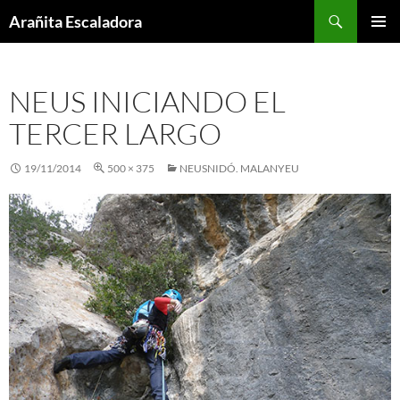
Skip
Search
Arañita Escaladora
to
PRIMAR
content
MENU
NEUS INICIANDO EL
TERCER LARGO
19/11/2014
500 × 375
NEUSNIDÓ. MALANYEU